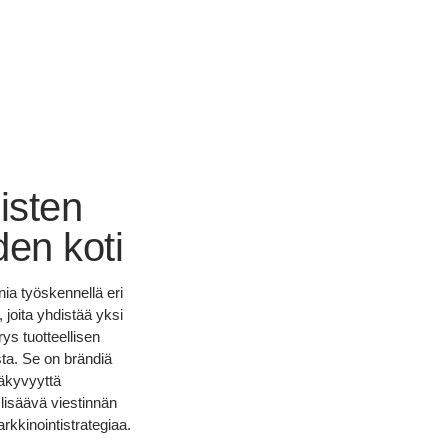
isten
den koti
nnia työskennellä eri
 joita yhdistää yksi
ys tuotteellisen
ta. Se on brändiä
äkyvyyttä
lisäävä viestinnän
kkinointistrategiaa.