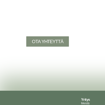
Meill
OTA YHTEYTTÄ
Yritys
Meistä