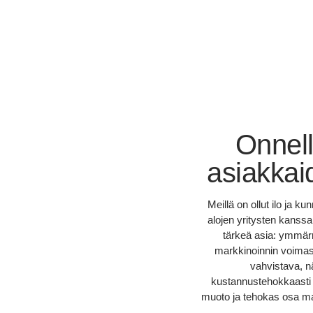
Onnell
asiakkai
Meillä on ollut ilo ja ku
alojen yritysten kanssa,
tärkeä asia: ymmärr
markkinoinnin voimas
vahvistava, n
kustannustehokkaasti 
muoto ja tehokas osa mar