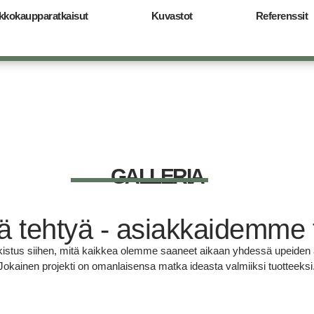
kkokaupparatkaisut
Kuvastot
Referenssit
GALLERIA
 tehtyä - asiakkaidemme t
rkistus siihen, mitä kaikkea olemme saaneet aikaan yhdessä upeid
Jokainen projekti on omanlaisensa matka ideasta valmiiksi tuotteeksi