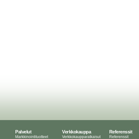
e jokainen asiakas on avainas
Yhteinen matka alkaa tästä.
Palvelut
Verkkokauppa
Referenssit
Markkinointituotteet
Verkkokaupparatkaisut
Referenssit