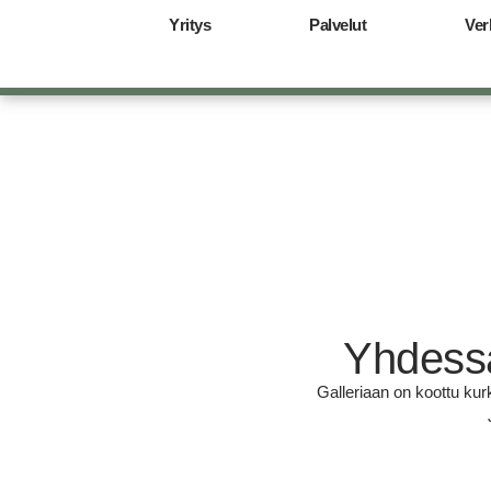
Yritys
Palvelut
Ver
Yhdessä
Galleriaan on koottu ku