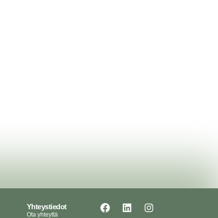
iakas.
Yhteystiedot
Ota yhteyttä