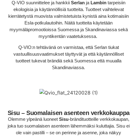
Q-VIO suunnittelee ja hankkii
Serlan
ja
Lambin
tarpeisiin
ekologisia ja käytännöllisiä tuotteita. Tuotteet vaihtelevat
kierrätetystä muovista valmistetuista kynistä aina kotimaisiin
Esla-potkulautoihin. Näitä tuotteita käytetään
myymäläpromootioissa Suomessa ja Skandinaviassa sekä
myyntikentän vaatetuksessa.
Q-VIO:n tehtävänä on varmistaa, että Serlan tiukat
vastuullisuusvaatimukset täyttyvät ja että käytännölliset
tuotteet tukevat brändiä sekä Suomessa että muualla
Skandinaviassa.
Sisu – Suomalaisen asenteen verkkokauppa
Olemme ylpeänä luoneet
Sisu
-brändituotteille verkkokaupan,
joka tuo suomalaisen asenteen lähemmäksi kuluttajia. Sisu ei
ole vain pastilli – se on perinne ja asenne, joka näkyy