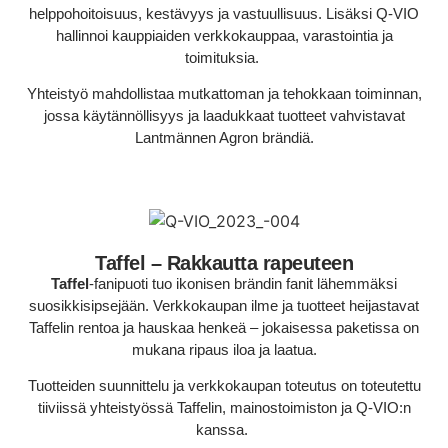
helppohoitoisuus, kestävyys ja vastuullisuus. Lisäksi Q-VIO
hallinnoi kauppiaiden verkkokauppaa, varastointia ja
toimituksia.
Yhteistyö mahdollistaa mutkattoman ja tehokkaan toiminnan,
jossa käytännöllisyys ja laadukkaat tuotteet vahvistavat
Lantmännen Agron brändiä.
Taffel – Rakkautta rapeuteen
Taffel
-fanipuoti tuo ikonisen brändin fanit lähemmäksi
suosikkisipsejään. Verkkokaupan ilme ja tuotteet heijastavat
Taffelin rentoa ja hauskaa henkeä – jokaisessa paketissa on
mukana ripaus iloa ja laatua.
Tuotteiden suunnittelu ja verkkokaupan toteutus on toteutettu
tiiviissä yhteistyössä Taffelin, mainostoimiston ja Q-VIO:n
kanssa.