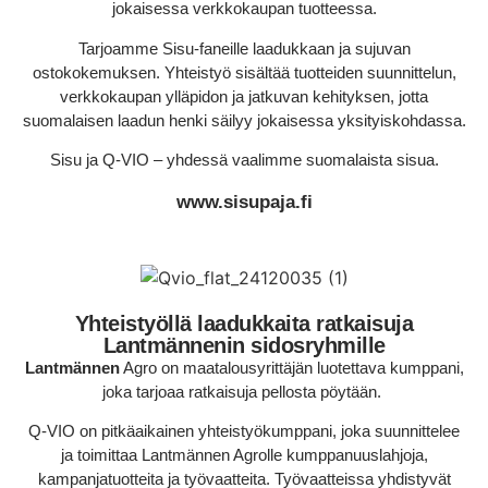
jokaisessa verkkokaupan tuotteessa.
Tarjoamme Sisu-faneille laadukkaan ja sujuvan
ostokokemuksen. Yhteistyö sisältää tuotteiden suunnittelun,
verkkokaupan ylläpidon ja jatkuvan kehityksen, jotta
suomalaisen laadun henki säilyy jokaisessa yksityiskohdassa.
Sisu ja Q-VIO – yhdessä vaalimme suomalaista sisua.
www.sisupaja.fi
Yhteistyöllä laadukkaita ratkaisuja
Lantmännenin sidosryhmille
Lantmännen
Agro on maatalousyrittäjän luotettava kumppani,
joka tarjoaa ratkaisuja pellosta pöytään.
Q-VIO on pitkäaikainen yhteistyökumppani, joka suunnittelee
ja toimittaa Lantmännen Agrolle kumppanuuslahjoja,
kampanjatuotteita ja työvaatteita. Työvaatteissa yhdistyvät