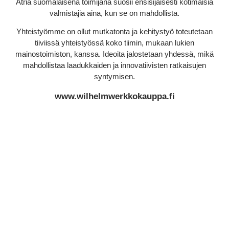
Atria suomalaisena toimijana suosii ensisijaisesti kotimaisia
valmistajia aina, kun se on mahdollista.
Yhteistyömme on ollut mutkatonta ja kehitystyö toteutetaan
tiiviissä yhteistyössä koko tiimin, mukaan lukien
mainostoimiston, kanssa. Ideoita jalostetaan yhdessä, mikä
mahdollistaa laadukkaiden ja innovatiivisten ratkaisujen
syntymisen.
www.wilhelmwerkkokauppa.fi
Vain taivas rajana