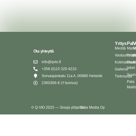
Yritys
Palv
V
Meistä
Markk
V
Ota yhteyttä
Vastuullisuu
Yrity
O
info@qvio.fi
Kotimaisuus
Priva
K
label
+358 (0)10 320 4210
Galleria
Suunn
Sorvaajankatu 11a A, 00880 Helsinki
Tietosuoja
Pala
2360306-6 (Y-tunnus)
Malli
© Q-VIO 2025 — Sivuja ylläpitää
Sola Media Oy