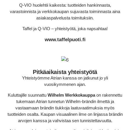
Q-VIO huolehtii kaikesta: tuotteiden hankinnasta,
varastoinnista ja verkkokaupan sujuvasta toiminnasta aina
asiakaspalvelusta toimituksiin.
Taffel ja Q-VIO – yhteistyötä, joka napsahtaa!
www.taffelpuoti.fi
Pitkäaikaista yhteistyötä
Yhteistyömme Atrian kanssa on jatkunut jo yli
vuosikymmenen ajan.
Kuluttajille suunnattu
Wilhelm Werkkokauppa
on rakennettu
tukemaan Atrian tunnetun Wilhelm-brändin ilmettä ja
vastaamaan brändin tiukkoja laatuvaatimuksia myös
tuotteiden osalta. Kaupan visuaalinen ilme on linjassa brändin
arvojen kanssa ja vahvistaa sen tunnistettavuutta.