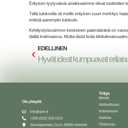
Erityisen tyytyväisiä asiakkaamme olivat tuotteiden 
Tällä tuloksella oli meille erityisen suuri merkitys
entistä parempiin tuloksiin.
Kehitystyössämme keskeinen päämääränä on vastuull
täällä kotimaassa. Mutta tästä lisää lähitulevaisuudes
EDELLINEN
Hyvät ideat kumpuavat erilai
Yritys
Meistä
Ota yhteyttä
Vastuullisuus
Kotimaisuus
info@qvio.fi
Galleria
+358 (0)10 320 4210
Tietosuoja
Sorvaajankatu 11a A, 00880 Helsinki