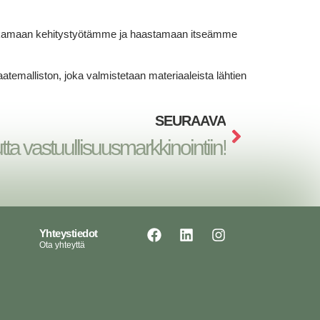
tä jatkamaan kehitystyötämme ja haastamaan itseämme
alliston, joka valmistetaan materiaaleista lähtien
SEURAAVA
tta vastuullisuusmarkkinointiin!
Yhteystiedot
Ota yhteyttä