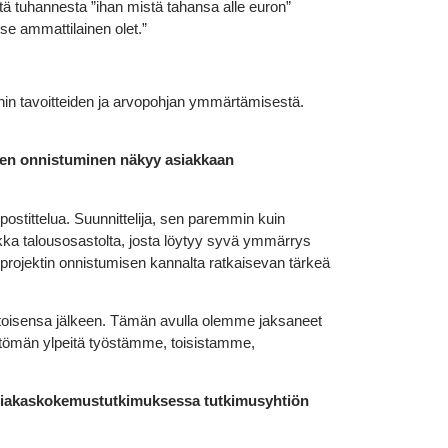
stä tuhannesta ”ihan mistä tahansa alle euron”
se ammattilainen olet.”
in tavoitteiden ja arvopohjan ymmärtämisestä.
teen onnistuminen näkyy asiakkaan
ostittelua. Suunnittelija, sen paremmin kuin
aikka talousosastolta, josta löytyy syvä ymmärrys
n projektin onnistumisen kannalta ratkaisevan tärkeä
ran toisensa jälkeen. Tämän avulla olemme jaksaneet
tömän ylpeitä työstämme, toisistamme,
asiakaskokemustutkimuksessa tutkimusyhtiön