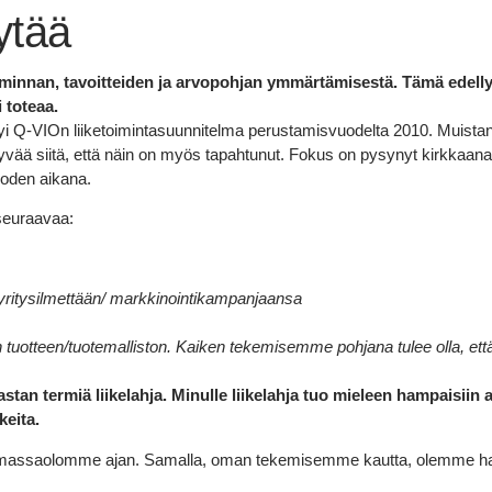
ytää
oiminnan, tavoitteiden ja arvopohjan ymmärtämisestä. Tämä edelly
 toteaa.
öytyi Q-VIOn liiketoimintasuunnitelma perustamisvuodelta 2010. Muistan 
hyvää siitä, että näin on myös tapahtunut. Fokus on pysynyt kirkkaana 
oden aikana.
seuraavaa:
yritysilmettään/ markkinointikampanjaansa
 tuotteen/tuotemalliston. Kaiken tekemisemme pohjana tulee olla, ett
stan termiä liikelahja. Minulle liikelahja tuo mieleen hampaisiin
kkeita.
lemassaolomme ajan. Samalla, oman tekemisemme kautta, olemme hal