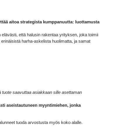
ttää aitoa strategista kumppanuutta: luottamusta
elävästi, että halusin rakentaa yrityksen, joka toimii
erinäisistä harha-askelista huolimatta, ja samat
ä tuote saavuttaa asiakkaan sille asettaman
 asti aseistautuneen myyntimiehen, jonka
unneet tuoda arvostusta myös koko alalle.