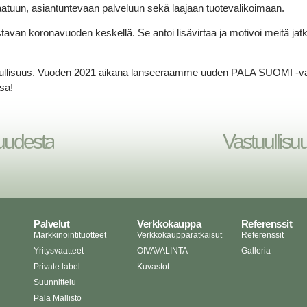
laatuun, asiantuntevaan palveluun sekä laajaan tuotevalikoimaan.
 haastavan koronavuoden keskellä. Se antoi lisävirtaa ja motivoi mei
isuus. Vuoden 2021 aikana lanseeraamme uuden PALA SUOMI -vaatem
sa!
suudesta
Vastuullisuu
Palvelut
Verkkokauppa
Referenssit
Markkinointituotteet
Verkkokaupparatkaisut
Referenssit
Yritysvaatteet
OIVAVALINTA
Galleria
Private label
Kuvastot
Suunnittelu
Pala Mallisto