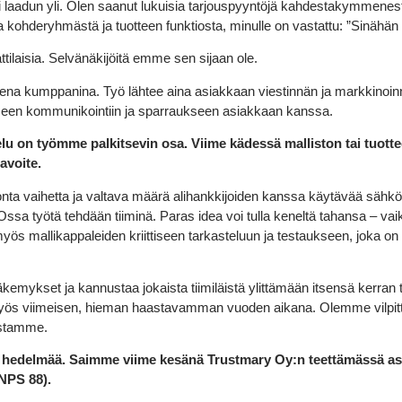
ästi laadun yli. Olen saanut lukuisia tarjouspyyntöjä kahdestakymmene
 kohderyhmästä ja tuotteen funktiosta, minulle on vastattu: ”Sinähän 
tilaisia. Selvänäkijöitä emme sen sijaan ole.
na kumppanina. Työ lähtee aina asiakkaan viestinnän ja markkinoinn
een kommunikointiin ja sparraukseen asiakkaan kanssa.
lu on työmme palkitsevin osa. Viime kädessä malliston tai tuot
avoite.
nta vaihetta ja valtava määrä alihankkijoiden kanssa käytävää sähköp
IOssa työtä tehdään tiiminä. Paras idea voi tulla keneltä tahansa – v
 myös mallikappaleiden kriittiseen tarkasteluun ja testaukseen, joka o
et näkemykset ja kannustaa jokaista tiimiläistä ylittämään itsensä ker
myös viimeisen, hieman haastavamman vuoden aikana. Olemme vilpit
istamme.
t hedelmää. Saimme viime kesänä Trustmary Oy:n teettämässä 
NPS 88).