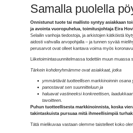
Samalla puolella pö
Onnistunut tuote tai mallisto syntyy asiakkaan t
ja avointa vuoropuhelua, toimitusjohtaja Eira Hovi
Selailin vanhoja tiedostoja, ja arkistojen kätköistä l
aidosti vahvalla arvopohjalla – ja tunnen syvää mieli
perusarvot ovat olleet kantava voima myös koronavu
Liiketoimintasuunnitelmassa todettiin muun muassa 
Tärkein kohderyhmämme ovat asiakkaat, jotka
ymmärtävät tuotteellisen markkinoinnin osana 
panostavat sen suunnitteluun ja
haluavat vastineeksi konkreettisen, laadukkaan
tavoitteen.
Puhun tuotteellisesta markkinoinnista, koska viera
takintaskuista pursuaa mitä ihmeellisimpiä turha
Tätä mielikuvaa vastaan olemme taistelleet koko o