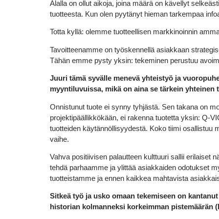
Alalla on ollut aikoja, joina määrä on kävellyt selke
tuotteesta. Kun olen pyytänyt hieman tarkempaa infoa
Totta kyllä: olemme tuotteellisen markkinoinnin ammat
Tavoitteenamme on työskennellä asiakkaan strategise
Tähän emme pysty yksin: tekeminen perustuu avoim
Juuri tämä syvälle menevä yhteistyö ja vuoropuhe
myyntiluvuissa, mikä on aina se tärkein yhteinen t
Onnistunut tuote ei synny tyhjästä. Sen takana on mo
projektipäällikkökään, ei rakenna tuotetta yksin: Q-V
tuotteiden käytännöllisyydestä. Koko tiimi osallistuu
vaihe.
Vahva positiivisen palautteen kulttuuri sallii erilais
tehdä parhaamme ja ylittää asiakkaiden odotukset 
tuotteistamme ja ennen kaikkea mahtavista asiakka
Sitkeä työ ja usko omaan tekemiseen on kantanu
historian kolmanneksi korkeimman pistemäärän (