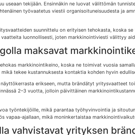
u useaan tekijään. Ensinnäkin ne luovat välittömän tunnist
yhtenäinen työvaatetus viestii organisoituneisuudesta ja am
tysvaatteiden suunnittelu on erityisen tehokasta, koska se
vaatteita luonnollisesti, joten markkinointiviesti välittyy 
ogolla maksavat markkinointik
tehokas markkinointikeino, koska ne toimivat vuosia samalla 
le, mikä tekee kustannuksesta kontaktia kohden hyvin edulli
näyttökerrasta erikseen, mutta brändätyt yritysvaatteet t
stinnässä 2–3 vuotta, jolloin päivittäinen markkinointikusta
voa työntekijöille, mikä parantaa työhyvinvointia ja sitoutu
ös vapaa-ajallaan, mikä moninkertaistaa markkinointivaikut
lla vahvistavat yrityksen brän