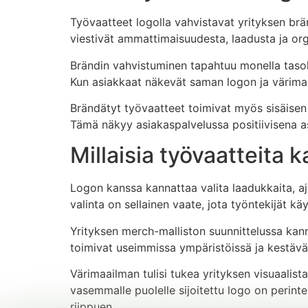
Työvaatteet logolla vahvistavat yrityksen brä
viestivät ammattimaisuudesta, laadusta ja orga
Brändin vahvistuminen tapahtuu monella tasolla
Kun asiakkaat näkevät saman logon ja värimaa
Brändätyt työvaatteet toimivat myös sisäisen 
Tämä näkyy asiakaspalvelussa positiivisena as
Millaisia työvaatteita 
Logon kanssa kannattaa valita laadukkaita, ajat
valinta on sellainen vaate, jota työntekijät 
Yrityksen merch-malliston suunnittelussa kanna
toimivat useimmissa ympäristöissä ja kestävä
Värimaailman tulisi tukea yrityksen visuaalista
vasemmalle puolelle sijoitettu logo on perinte
riippuen.