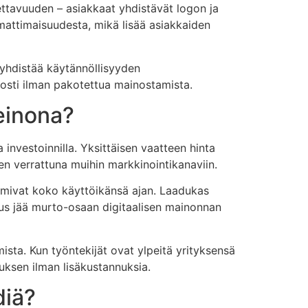
ettavuuden – asiakkaat yhdistävät logon ja
mattimaisuudesta, mikä lisää asiakkaiden
 yhdistää käytännöllisyyden
aidosti ilman pakotettua mainostamista.
einona?
investoinnilla. Yksittäisen vaatteen hinta
sen verrattuna muihin markkinointikanaviin.
oimivat koko käyttöikänsä ajan. Laadukas
nnus jää murto-osaan digitaalisen mainonnan
mista. Kun työntekijät ovat ylpeitä yrityksensä
uksen ilman lisäkustannuksia.
diä?