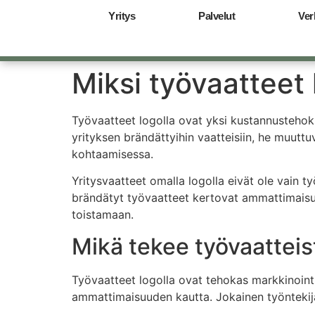
Yritys
Palvelut
Ver
Miksi työvaatteet 
Työvaatteet logolla ovat yksi kustannustehokk
yrityksen brändättyihin vaatteisiin, he muuttu
kohtaamisessa.
Yritysvaatteet omalla logolla eivät ole vain t
brändätyt työvaatteet kertovat ammattimaisuud
toistamaan.
Mikä tekee työvaatteis
Työvaatteet logolla ovat tehokas markkinoint
ammattimaisuuden kautta. Jokainen työntekijä 