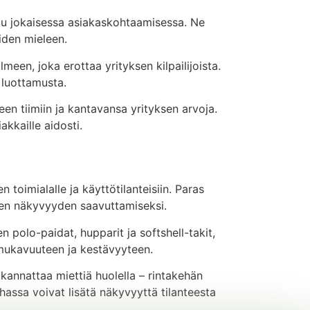
stuu jokaisessa asiakaskohtaamisessa. Ne
iden mieleen.
een, joka erottaa yrityksen kilpailijoista.
 luottamusta.
en tiimiin ja kantavansa yrityksen arvoja.
kkaille aidosti.
 toimialalle ja käyttötilanteisiin. Paras
isen näkyvyyden saavuttamiseksi.
 polo-paidat, hupparit ja softshell-takit,
 mukavuuteen ja kestävyyteen.
 kannattaa miettiä huolella – rintakehän
hassa voivat lisätä näkyvyyttä tilanteesta