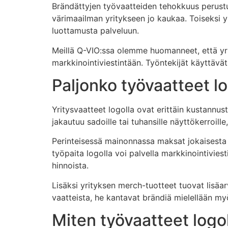
Brändättyjen työvaatteiden tehokkuus perustu
värimaailman yritykseen jo kaukaa. Toiseksi 
luottamusta palveluun.
Meillä Q-VIO:ssa olemme huomanneet, että yri
markkinointiviestintään. Työntekijät käyttävät 
Paljonko työvaatteet l
Yritysvaatteet logolla ovat erittäin kustannus
jakautuu sadoille tai tuhansille näyttökerroil
Perinteisessä mainonnassa maksat jokaisesta 
työpaita logolla voi palvella markkinointivie
hinnoista.
Lisäksi yrityksen merch-tuotteet tuovat lisäar
vaatteista, he kantavat brändiä mielellään my
Miten työvaatteet logo