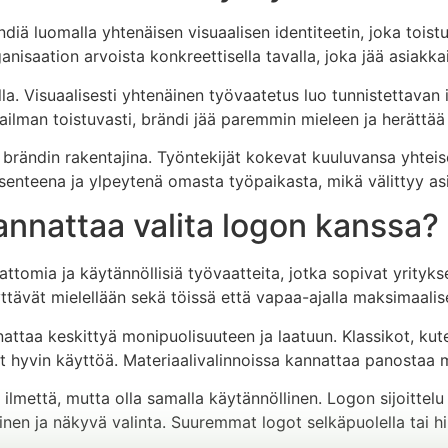
ndiä luomalla yhtenäisen visuaalisen identiteetin, joka toi
nisaation arvoista konkreettisella tavalla, joka jää asiakka
. Visuaalisesti yhtenäinen työvaatetus luo tunnistettavan ilm
ilman toistuvasti, brändi jää paremmin mieleen ja herättää
brändin rakentajina. Työntekijät kokevat kuuluvansa yhteise
enteena ja ylpeytenä omasta työpaikasta, mikä välittyy asia
kannattaa valita logon kanssa?
tomia ja käytännöllisiä työvaatteita, jotka sopivat yrityksen
käyttävät mielellään sekä töissä että vapaa-ajalla maksimaal
ttaa keskittyä monipuolisuuteen ja laatuun. Klassikot, kuten
t hyvin käyttöä. Materiaalivalinnoissa kannattaa panostaa
 ilmettä, mutta olla samalla käytännöllinen. Logon sijoittelu
inen ja näkyvä valinta. Suuremmat logot selkäpuolella tai hi