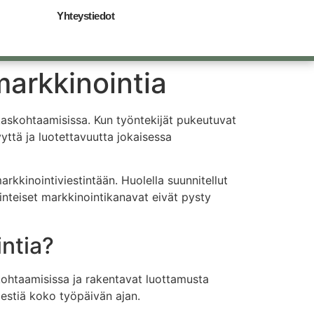
Yhteystiedot
markkinointia
akaskohtaamisissa. Kun työntekijät pukeutuvat
yyttä ja luotettavuutta jokaisessa
arkkinointiviestintään. Huolella suunnitellut
inteiset markkinointikanavat eivät pysty
intia?
kohtaamisissa ja rakentavat luottamusta
iestiä koko työpäivän ajan.