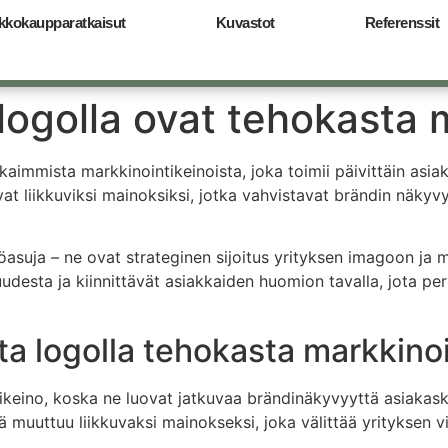
kkokaupparatkaisut
Kuvastot
Referenssit
logolla ovat tehokasta 
aimmista markkinointikeinoista, joka toimii päivittäin asi
vat liikkuviksi mainoksiksi, jotka vahvistavat brändin näkyv
yöasuja – ne ovat strateginen sijoitus yrityksen imagoon ja m
esta ja kiinnittävät asiakkaiden huomion tavalla, jota per
ta logolla tehokasta markkino
ikeino, koska ne luovat jatkuvaa brändinäkyvyyttä asiakas
muuttuu liikkuvaksi mainokseksi, joka välittää yrityksen v